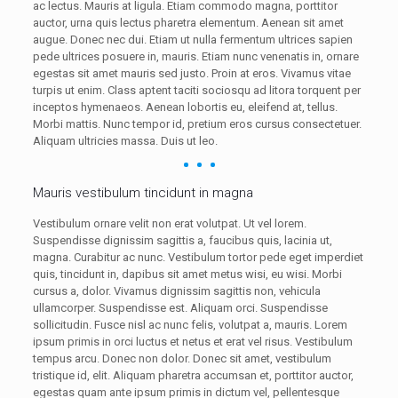
ac lectus. Mauris at ligula. Etiam commodo magna, porttitor
auctor, urna quis lectus pharetra elementum. Aenean sit amet
augue. Donec nec dui. Etiam ut nulla fermentum ultrices sapien
pede ultrices posuere in, mauris. Etiam nunc venenatis in, ornare
egestas sit amet mauris sed justo. Proin at eros. Vivamus vitae
turpis ut enim. Class aptent taciti sociosqu ad litora torquent per
inceptos hymenaeos. Aenean lobortis eu, eleifend at, tellus.
Morbi mattis. Nunc tempor id, pretium eros cursus consectetuer.
Aliquam ultricies massa. Duis ut leo.
Mauris vestibulum tincidunt in magna
Vestibulum ornare velit non erat volutpat. Ut vel lorem.
Suspendisse dignissim sagittis a, faucibus quis, lacinia ut,
magna. Curabitur ac nunc. Vestibulum tortor pede eget imperdiet
quis, tincidunt in, dapibus sit amet metus wisi, eu wisi. Morbi
cursus a, dolor. Vivamus dignissim sagittis non, vehicula
ullamcorper. Suspendisse est. Aliquam orci. Suspendisse
sollicitudin. Fusce nisl ac nunc felis, volutpat a, mauris. Lorem
ipsum primis in orci luctus et netus et erat vel risus. Vestibulum
tempus arcu. Donec non dolor. Donec sit amet, vestibulum
tristique id, elit. Aliquam pharetra accumsan et, porttitor auctor,
egestas quam ante ipsum primis in dictum vel, pellentesque