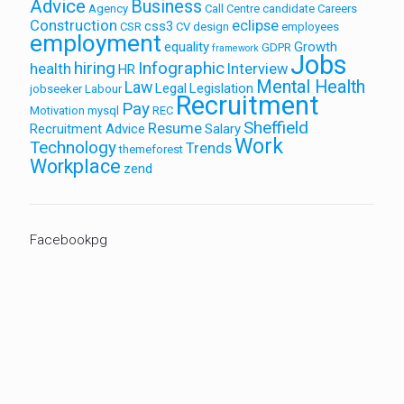
Advice
Business
Agency
Call Centre
candidate
Careers
Construction
eclipse
css3
CSR
CV
design
employees
employment
equality
Growth
GDPR
framework
Jobs
hiring
Infographic
health
Interview
HR
Mental Health
Law
Legal
Legislation
jobseeker
Labour
Recruitment
Pay
Motivation
mysql
REC
Sheffield
Resume
Recruitment Advice
Salary
Work
Technology
Trends
themeforest
Workplace
zend
Facebookpg