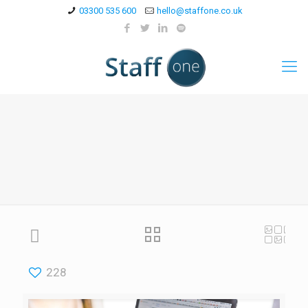
03300 535 600
hello@staffone.co.uk
228